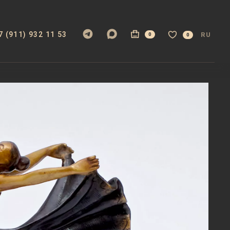
7 (911) 932 11 53
RU
0
0