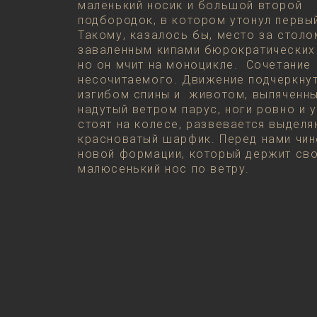
маленький носик и большой второй
подбородок, в котором утонул первы
Такому, казалось бы, место за столо
заваленным кипами бюрократических
но он мчит на моноцикле. Сочетание
несочитаемого. Движение подчеркну
изгибом спины и животом, выпяченны
надутый ветром парус, ноги ровно и 
стоят на колесе, развевается выдел
красноватый шарфик. Перед нами чин
новой формации, который держит св
малюсенький нос по ветру.