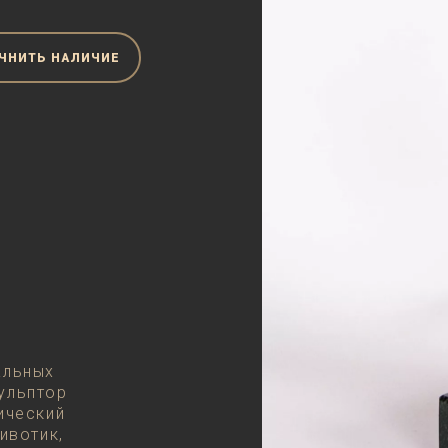
ЧНИТЬ НАЛИЧИЕ
альных
ульптор
ический
ивотик,