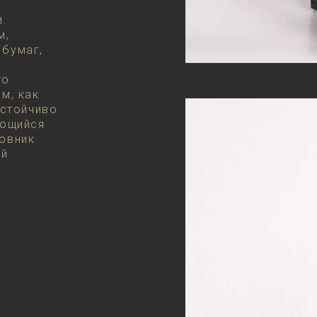
й.
м,
 бумаг,
то
м, как
устойчиво
яющийся
овник
ой