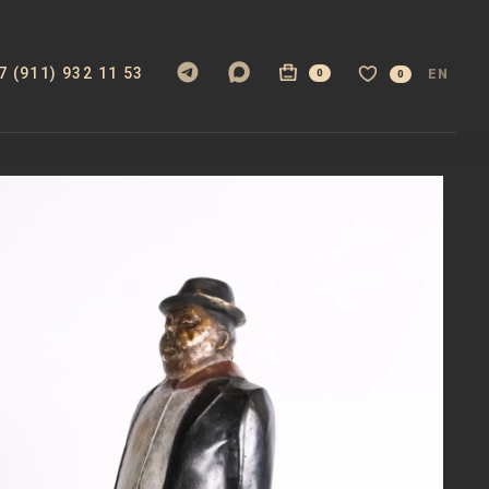
7 (911) 932 11 53
EN
0
0