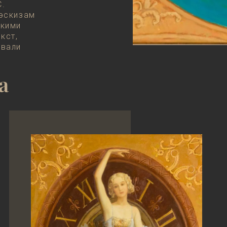
С.
 эскизам
акими
кст,
авали
а