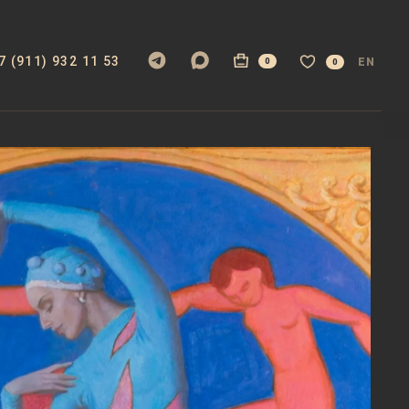
7 (911) 932 11 53
EN
0
0